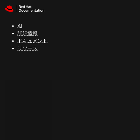
Skip to navigation
Skip to content
サ
ポ
ー
AI
ト
詳細情報
ドキュメント
リソース
コ
ン
ソ
ー
ル
開
発
者
ト
ラ