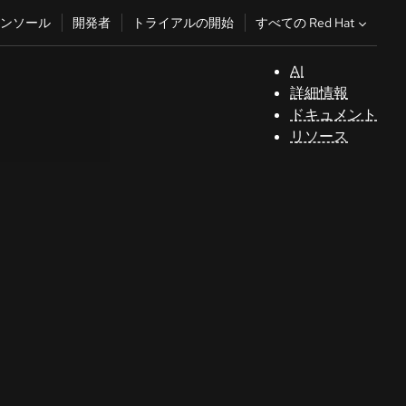
すべての Red Hat
ンソール
開発者
トライアルの開始
AI
サ
詳細情報
ポ
ドキュメント
ー
リソース
ト
コ
ン
ソ
ー
ル
開
発
者