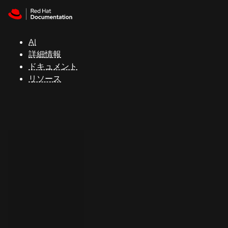
Skip to navigation
Skip to content
サ
ポ
ー
AI
ト
詳細情報
ドキュメント
リソース
コ
ン
ソ
ー
ル
開
発
者
ト
ラ