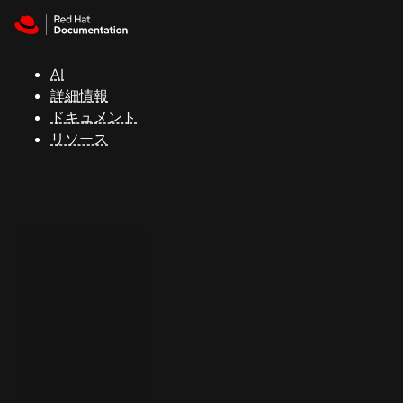
Skip to navigation
Skip to content
サ
ポ
ー
AI
ト
詳細情報
ドキュメント
リソース
コ
ン
ソ
ー
ル
開
発
者
ト
ラ