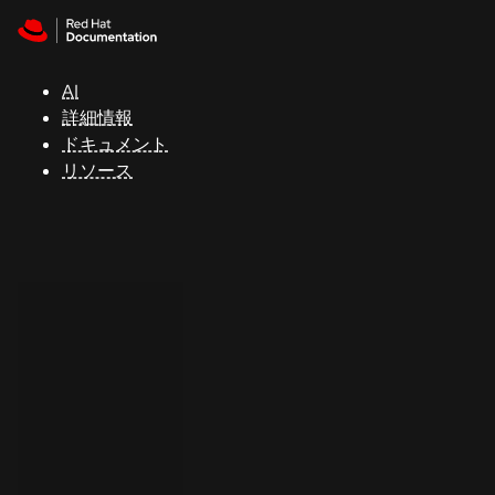
Skip to navigation
Skip to content
サ
ポ
ー
AI
ト
詳細情報
ドキュメント
リソース
コ
ン
ソ
ー
ル
開
発
者
ト
ラ