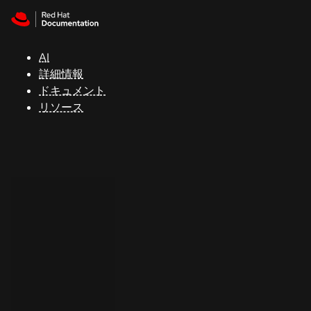
Skip to navigation
Skip to content
サ
ポ
ー
AI
ト
詳細情報
ドキュメント
リソース
コ
ン
ソ
ー
ル
開
発
者
ト
ラ