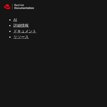
Skip to navigation
Skip to content
サ
ポ
ー
AI
ト
詳細情報
ドキュメント
リソース
コ
ン
ソ
ー
ル
開
発
者
ト
ラ