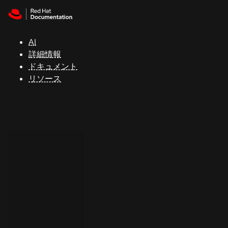
Skip to navigation
Skip to content
サ
ポ
ー
AI
ト
詳細情報
ドキュメント
リソース
コ
ン
ソ
ー
ル
開
発
者
ト
ラ