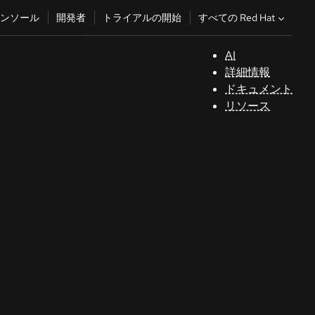
すべての Red Hat
ンソール
開発者
トライアルの開始
AI
サ
詳細情報
ポ
ドキュメント
ー
リソース
ト
コ
ン
ソ
ー
ル
開
発
者