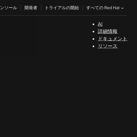
すべての Red Hat
ンソール
開発者
トライアルの開始
AI
サ
詳細情報
ポ
ドキュメント
ー
リソース
ト
コ
ン
ソ
ー
ル
開
発
者