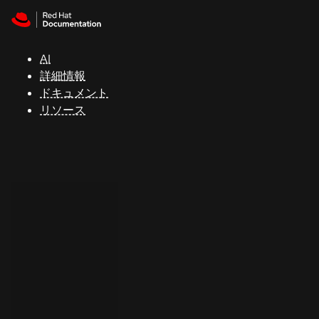
Skip to navigation
Skip to content
サ
ポ
ー
AI
ト
詳細情報
ドキュメント
リソース
コ
ン
ソ
ー
ル
開
発
者
ト
ラ