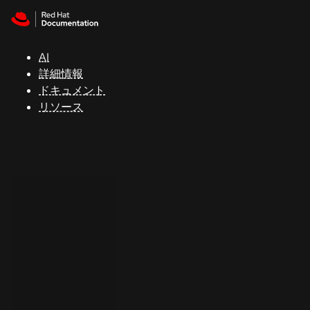
Skip to navigation
Skip to content
サ
ポ
ー
AI
ト
詳細情報
ドキュメント
リソース
コ
ン
ソ
ー
ル
開
発
者
ト
ラ