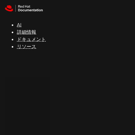
Skip to navigation
Skip to content
サ
ポ
ー
AI
ト
詳細情報
ドキュメント
リソース
コ
ン
ソ
ー
ル
開
発
者
ト
ラ