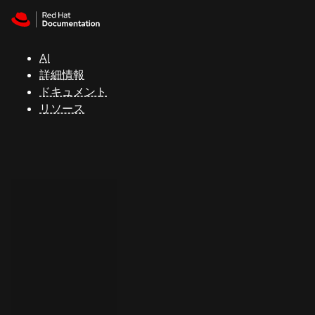
Skip to navigation
Skip to content
サ
ポ
ー
AI
ト
詳細情報
ドキュメント
リソース
コ
ン
ソ
ー
ル
開
発
者
ト
ラ