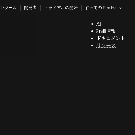
すべての Red Hat
ンソール
開発者
トライアルの開始
AI
サ
詳細情報
ポ
ドキュメント
ー
リソース
ト
コ
ン
ソ
ー
ル
開
発
者