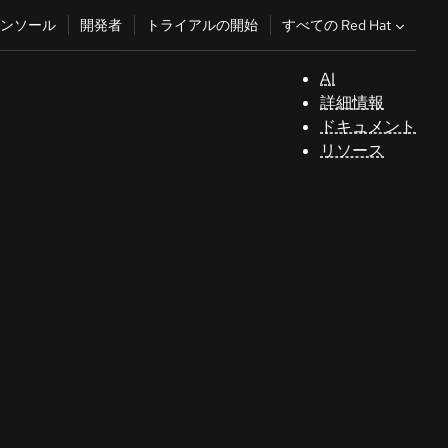
すべての Red Hat
ンソール
開発者
トライアルの開始
AI
サ
詳細情報
ポ
ドキュメント
ー
リソース
ト
コ
ン
ソ
ー
ル
開
発
者