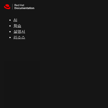
Skip to navigation
Skip to content
지
원
AI
학습
콘
설명서
솔
리소스
개
발
자
평
가
판
시
작
연