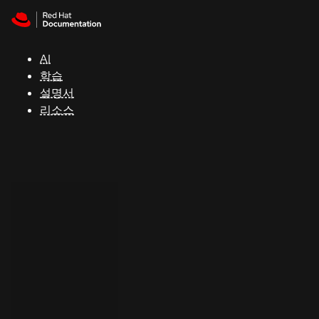
Skip to navigation
Skip to content
지
원
AI
학습
콘
설명서
솔
리소스
개
발
자
평
가
판
시
작
연