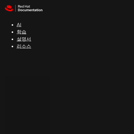
Skip to navigation
Skip to content
지
원
AI
학습
콘
설명서
솔
리소스
개
발
자
평
가
판
시
작
연