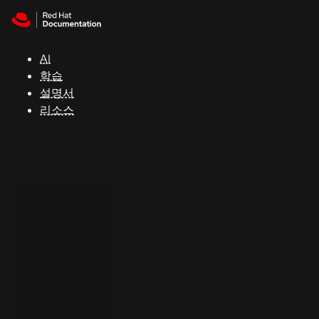
Skip to navigation
Skip to content
지
원
AI
학습
콘
설명서
솔
리소스
개
발
자
평
가
판
시
작
연