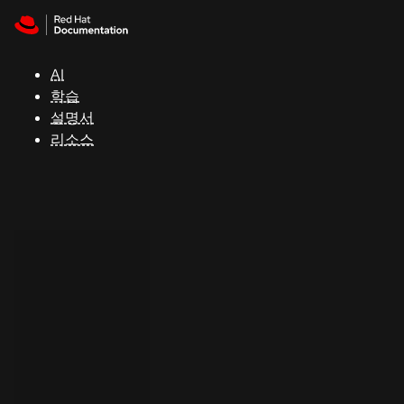
Skip to navigation
Skip to content
지
원
AI
학습
콘
설명서
솔
리소스
개
발
자
평
가
판
시
작
연