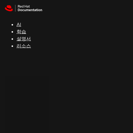
Skip to navigation
Skip to content
지
원
AI
학습
콘
설명서
솔
리소스
개
발
자
평
가
판
시
작
연