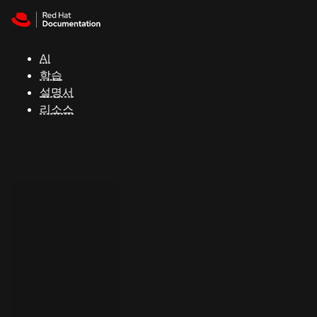
Skip to navigation
Skip to content
지
원
AI
학습
콘
설명서
솔
리소스
개
발
자
평
가
판
시
작
연