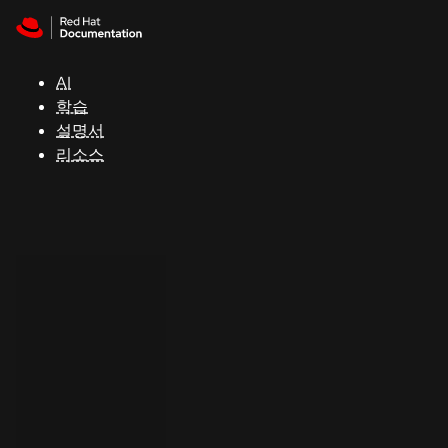
Skip to navigation
Skip to content
지
원
AI
학습
콘
설명서
솔
리소스
개
발
자
평
가
판
시
작
연