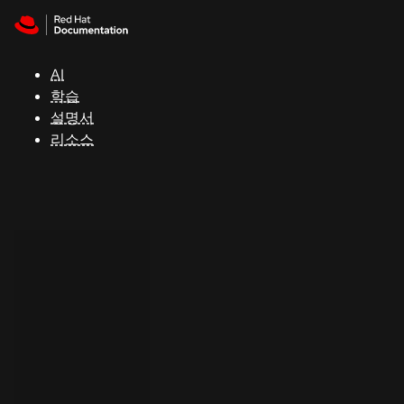
Skip to navigation
Skip to content
지
원
AI
학습
콘
설명서
솔
리소스
개
발
자
평
가
판
시
작
연