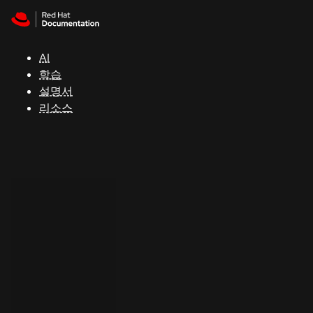
Skip to navigation
Skip to content
지
원
AI
학습
콘
설명서
솔
리소스
개
발
자
평
가
판
시
작
연