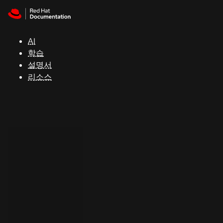
Skip to navigation
Skip to content
지
원
AI
학습
콘
설명서
솔
리소스
개
발
자
평
가
판
시
작
연