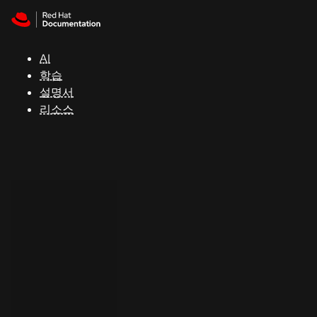
Skip to navigation
Skip to content
지
원
AI
학습
콘
설명서
솔
리소스
개
발
자
평
가
판
시
작
연