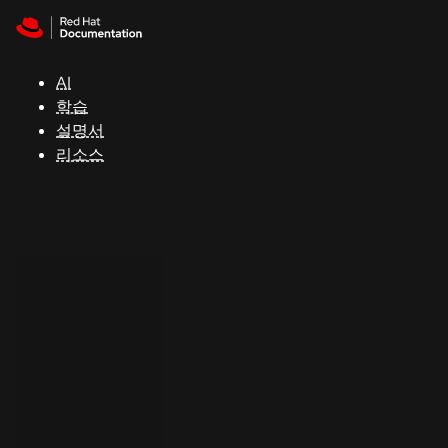
Skip to navigation
Skip to content
지
원
AI
학습
콘
설명서
솔
리소스
개
발
자
평
가
판
시
작
연