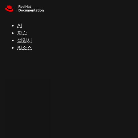
Skip to navigation
Skip to content
지
원
AI
학습
콘
설명서
솔
리소스
개
발
자
평
가
판
시
작
연