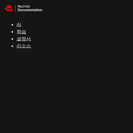
Skip to navigation
Skip to content
지
원
AI
학습
콘
설명서
솔
리소스
개
발
자
평
가
판
시
작
연