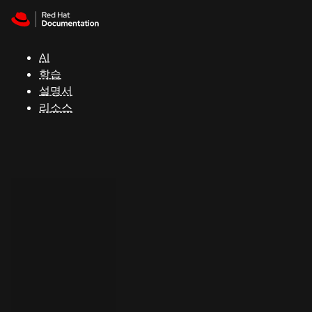
Skip to navigation
Skip to content
지
원
AI
학습
콘
설명서
솔
리소스
개
발
자
평
가
판
시
작
연