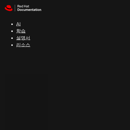
Skip to navigation
Skip to content
지
원
AI
학습
콘
설명서
솔
리소스
개
발
자
평
가
판
시
작
연