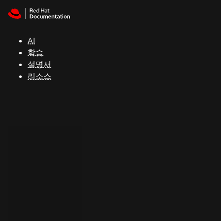
Skip to navigation
Skip to content
지
원
AI
학습
콘
설명서
솔
리소스
개
발
자
평
가
판
시
작
연