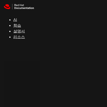
Skip to navigation
Skip to content
지
원
AI
학습
콘
설명서
솔
리소스
개
발
자
평
가
판
시
작
연