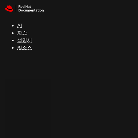
Skip to navigation
Skip to content
지
원
AI
학습
콘
설명서
솔
리소스
개
발
자
평
가
판
시
작
연