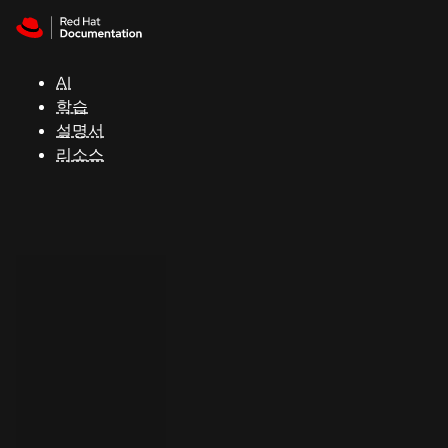
Skip to navigation
Skip to content
지
원
AI
학습
콘
설명서
솔
리소스
개
발
자
평
가
판
시
작
연