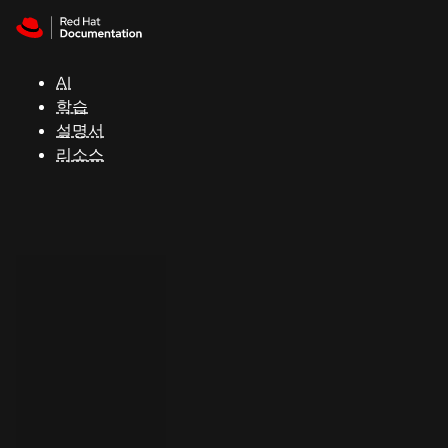
Skip to navigation
Skip to content
지
원
AI
학습
콘
설명서
솔
리소스
개
발
자
평
가
판
시
작
연