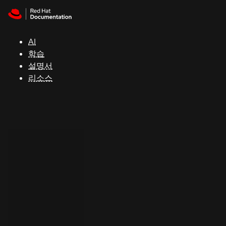
Skip to navigation
Skip to content
지
원
AI
학습
콘
설명서
솔
리소스
개
발
자
평
가
판
시
작
연