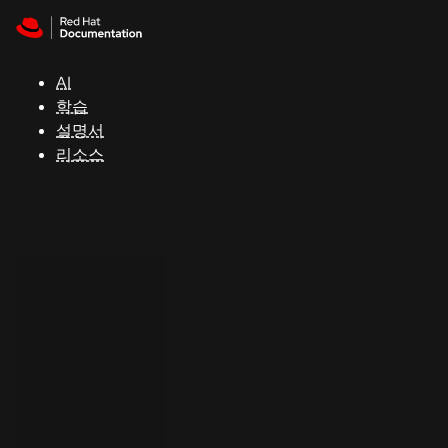
Skip to navigation
Skip to content
지
원
AI
학습
콘
설명서
솔
리소스
개
발
자
평
가
판
시
작
연