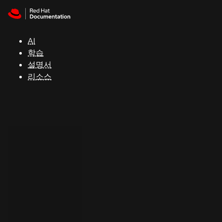
Skip to navigation
Skip to content
지
원
AI
학습
콘
설명서
솔
리소스
개
발
자
평
가
판
시
작
연