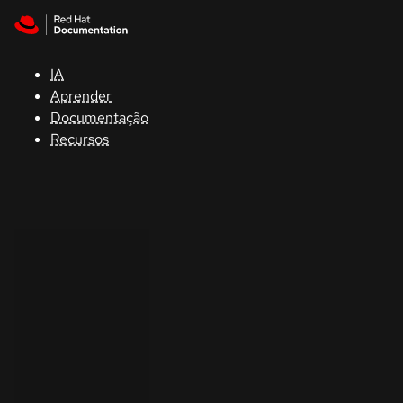
Skip to navigation
Skip to content
Suporte
IA
Console
Aprender
Documentação
Desenvolvedores
Recursos
Começar
um teste
Contato
Sélectionnez
la langue