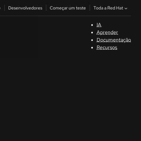
Toda a Red Hat
e
Desenvolvedores
Começar um teste
IA
S
Aprender
Documentação
C
Recursos
D
C
u
C
Séle
la la