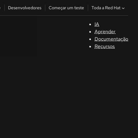
Toda a Red Hat
e
Desenvolvedores
Começar um teste
IA
S
Aprender
Documentação
C
Recursos
D
C
u
C
Séle
la la