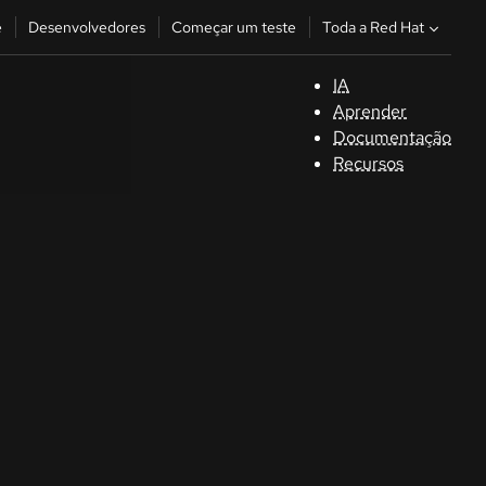
Toda a Red Hat
e
Desenvolvedores
Começar um teste
IA
S
Aprender
Documentação
C
Recursos
D
C
u
C
Séle
la la