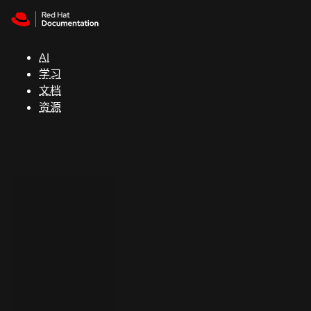
Skip to navigation
Skip to content
支
持
AI
学习
控制台
文档
（Console）
资源
开
发
人
员
开
始
试
用
联