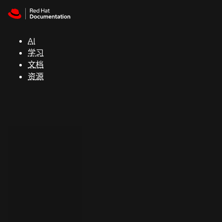
Skip to navigation
Skip to content
支
持
AI
学习
控制台
文档
（Console）
资源
开
发
人
员
开
始
试
用
联