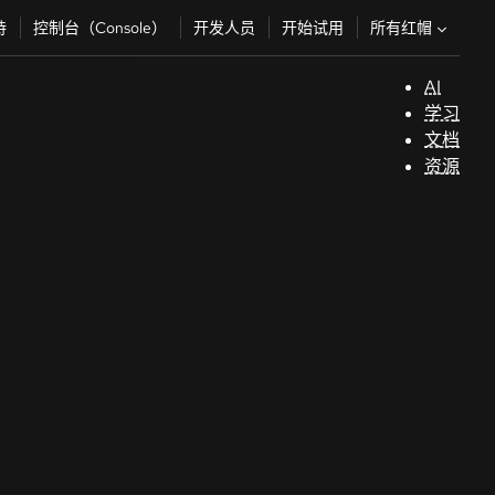
所有红帽
持
控制台（Console）
开发人员
开始试用
AI
支
学习
持
文档
资源
（
开
发
人
员
开
始
试
用