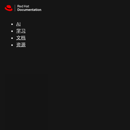
Skip to navigation
Skip to content
支
持
AI
学习
控制台
文档
（Console）
资源
开
发
人
员
开
始
试
用
联