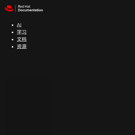
Skip to navigation
Skip to content
支
持
AI
学习
控制台
文档
（Console）
资源
开
发
人
员
开
始
试
用
联